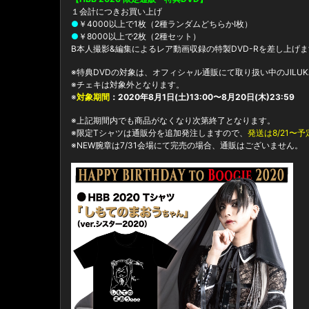
１会計につきお買い上げ
●
￥4000以上で1枚（2種ランダムどちらかⅠ枚）
●
￥8000以上で2枚（2種セット）
B本人撮影&編集によるレア動画収録の特製DVD-Rを差し上げます
※特典DVDの対象は、オフィシャル通販にて取り扱い中のJILUK
※チェキは対象外となります。
※
対象期間
：2020年8月1日(土)13:00〜8月20日(木)23:59
※上記期間内でも商品がなくなり次第終了となります。
※限定Tシャツは通販分を追加発注しますので、
発送は8/21〜予
※NEW腕章は7/31会場にて完売の場合、通販はございません。