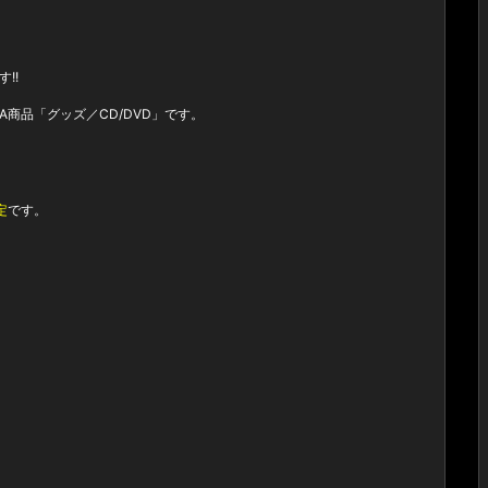
!!
A商品「グッズ／CD/DVD」です。
定
です。