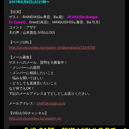
2017年8月8日(火)21時〜
【出演】
ゲスト：RAINDIA(Gu.孝宏、Ba.龍)、
JILUKA(Ba.Boogie、
Dr.Zyean)
、GreeΣ(未定)、VANQUISH(Gu.奏音、Ba.弓月)
コメント：アザナ
天の声：山本貴也 (ViSULOG)
【ページURL】
http://ch.nicovideo.jp/visulog-ch/blomaga/ar1304556
【メール募集】
ゲストへのメール、質問を大募集中！
・メンバーへの質問
・メンバーに相談したいこと
・悩みを聞いてほしい
・どうしても直接言いたいこと
など何でもOK！
下記のメールアドレスまでどしどしお送りください。
メールアドレス：
ch@fakestar.co.jp
【ViSULOGチャンネル】
http://ch.nicovideo.jp/visulog-ch