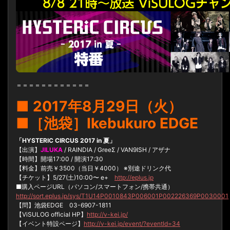
＝＝＝＝＝＝＝＝＝＝＝＝
■ 2017年8月29日（火）
■［池袋］Ikebukuro EDGE
「HYSTERIC CIRCUS 2017 in 夏」
【出演】
JILUKA
/ RAINDIA / GreeΣ / VAN9ISH / アザナ
【時間】開場17:00 / 開演17:30
【料金】前売￥3500（当日￥4000） ※別途ドリンク代
【チケット】5/27(土)10:00〜 e+
http://eplus.jp
■購入ページURL（パソコン/スマートフォン/携帯共通）
http://sort.eplus.jp/sys/T1U14P0010843P006001P002226369P0030001
【問】池袋EDGE 03-6907-1811
【ViSULOG official HP】
http://v-kei.jp/
【イベント特設ページ】
http://v-kei.jp/event/?eventId=34