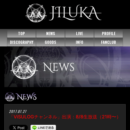
TOP
NEWS
LIVE
PROFILE
DISCOGRAPHY
GOODS
INFO
FANCLUB
2017.07.27
「ViSULOGチャンネル」出演：8/8生放送（21時〜）