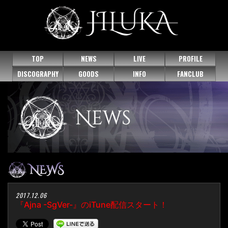
TOP
NEWS
LIVE
PROFILE
DISCOGRAPHY
GOODS
INFO
FANCLUB
2017.12.06
『Ajna -SgVer-』のiTune配信スタート！