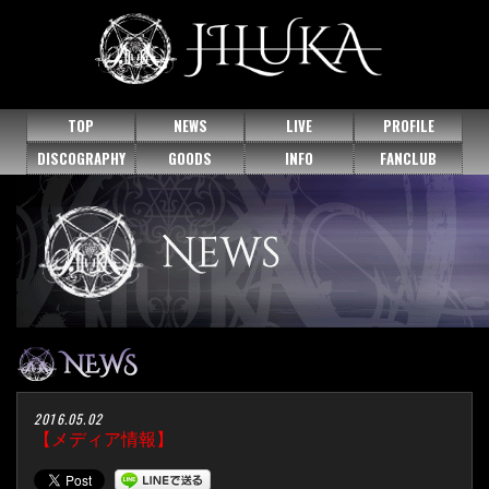
TOP
NEWS
LIVE
PROFILE
DISCOGRAPHY
GOODS
INFO
FANCLUB
2016.05.02
【メディア情報】