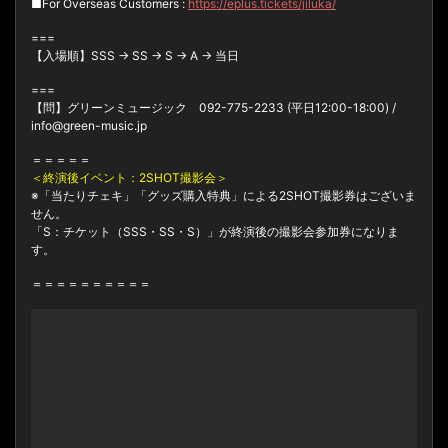
■For Overseas Customers :
https://eplus.tickets/jiluka/
===
【入場順】SSS → SS → S → A → 当日
===
【問】グリーンミュージック 092-775-2233 (平日12:00-18:00) /
info@green-music.jp
＝＝＝＝＝
＜終演後イベント：2SHOT撮影会＞
※「当たりチェキ」「グッズ購入特典」による2SHOT撮影券はございま
せん。
「S：チケット（SSS・SS・S）」が終演後の撮影会参加券になりま
す。
＝＝＝＝＝＝＝＝＝＝