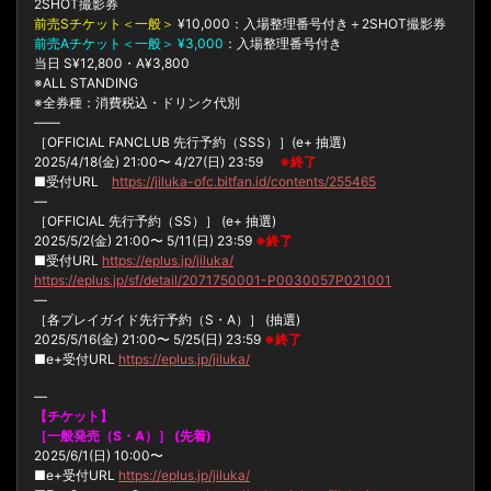
2SHOT撮影券
前売Sチケット＜一般＞
¥10,000：入場整理番号付き＋2SHOT撮影券
前売Aチケット＜一般＞ ¥3,000
：入場整理番号付き
当日 S¥12,800・A¥3,800
※ALL STANDING
※全券種：消費税込・ドリンク代別
——
［OFFICIAL FANCLUB 先行予約（SSS）］(e+ 抽選)
2025/4/18(金) 21:00〜 4/27(日) 23:59
※終了
■受付URL
https://jiluka-ofc.bitfan.id/contents/255465
—
［OFFICIAL 先行予約（SS）］ (e+ 抽選)
2025/5/2(金) 21:00〜 5/11(日) 23:59
※終了
■受付URL
https://eplus.jp/jiluka/
https://eplus.jp/sf/detail/2071750001-P0030057P021001
—
［各プレイガイド先行予約（S・A）］ (抽選)
2025/5/16(金) 21:00〜 5/25(日) 23:59
※終了
■e+受付URL
https://eplus.jp/jiluka/
—
【チケット】
［一般発売（S・A）］ (先着)
2025/6/1(日) 10:00〜
■e+受付URL
https://eplus.jp/jiluka/