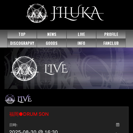
TOP
NEWS
LIVE
PROFILE
DISCOGRAPHY
GOODS
INFO
FANCLUB
福岡●DRUM SON
日時:
2025-08-30 @ 16:30