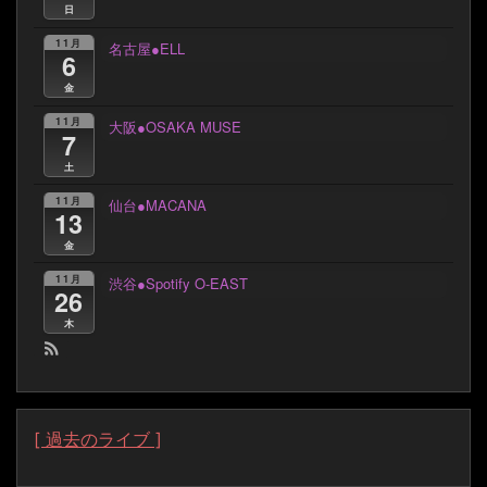
日
11月
名古屋●ELL
6
金
11月
大阪●OSAKA MUSE
7
土
11月
仙台●MACANA
13
金
11月
渋谷●Spotify O-EAST
26
木
[ 過去のライブ ]