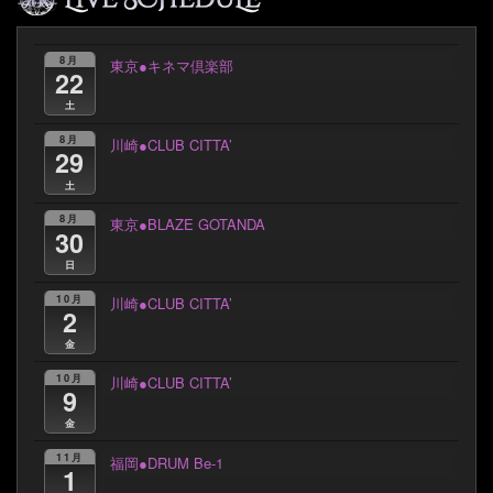
8月
東京●キネマ倶楽部
22
土
8月
川崎●CLUB CITTA’
29
土
8月
東京●BLAZE GOTANDA
30
日
10月
川崎●CLUB CITTA’
2
金
10月
川崎●CLUB CITTA’
9
金
11月
福岡●DRUM Be-1
1