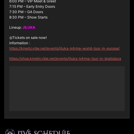
6:00 PM – VIP Meet & Greet
7:15 PM – Early Entry Doors
7:30 PM – GA Doors
8:30 PM – Show Starts
Lineup:
JILUKA
◎Tickets on sale now!
information :
https://kineticvibe.net/events/jiluka-k4rma-world-tour-in-europe/
https://shop.kineticvibe.net/events/jiluka-k4rma-tour-in-bratislava