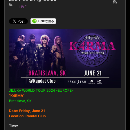
LIVE
JILUKA WORLD TOUR 2024 -EUROPE-
“K4RMA”
Bratislava, SK
Date: Friday, June 21
Location: Randal Club
Time: