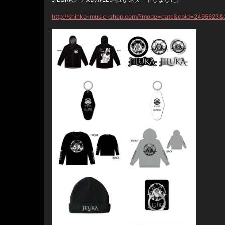
http://shinko-music-shop.com/?mode=cate&cbid=2495623&