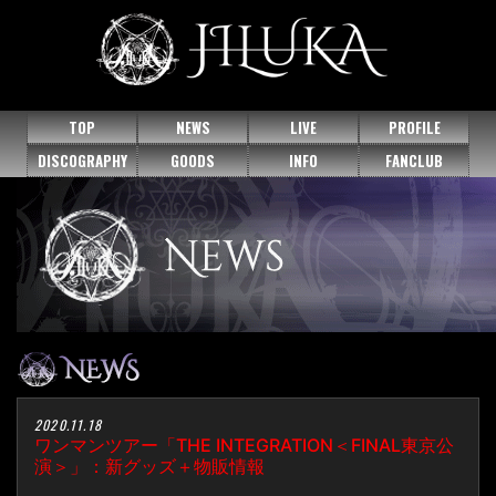
TOP
NEWS
LIVE
PROFILE
DISCOGRAPHY
GOODS
INFO
FANCLUB
2020.11.18
ワンマンツアー「THE INTEGRATION＜FINAL東京公
演＞」：新グッズ＋物販情報