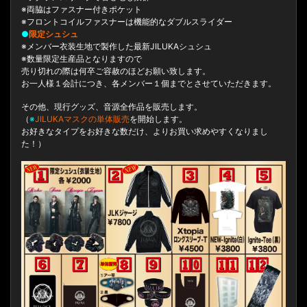
※両脇はファスナー付きポケット
※フロントコイルファスナーは機能的なダブルスライダー
●
限定シュシュ
※メンバー衣装生地で製作した最新JILUKAシュシュ
※数量限定生産品となりますので
売り切れの際は何卒ご容赦のほどお願い致します。
お一人様１会計につき、各メンバー１個までとさせていただきます。
その他、現行グッズ、音源全作品を販売します。
（
※
JILUKAマスクの単体販売
を開始します。
お好きなタイプをお好きな数だけ、よりお買い求めやすくなりまし
た！）