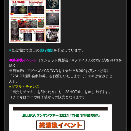
※
全会場にて当日の
先行物販
を予定しています。
●
終演後イベント
（２ショット撮影会／※ファイナルの12/5渋谷Veatsを
除く）
当日物販にてグッズ／CD/DVDを１会計￥8,000お買い上げ毎に
「2SHOT撮影会参加券」をお渡しいたします（チェキは含みませ
ん）。
※ダブル・チャンス!!
「当たりチェキ」を引いた方にも「2SHOT券」を差し上げます。
（チェキはライヴ終了後からの販売となります）