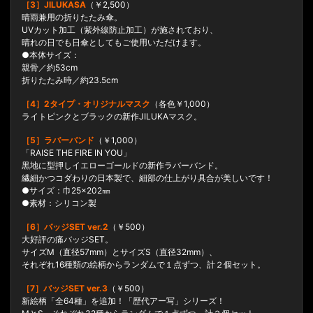
［3］JILUKASA
（￥2,500）
晴雨兼用の折りたたみ傘。
UVカット加工（紫外線防止加工）が施されており、
晴れの日でも日傘としてもご使用いただけます。
●本体サイズ：
親骨／約53cm
折りたたみ時／約23.5cm
［4］2タイプ・オリジナルマスク
（各色￥1,000）
ライトピンクとブラックの新作JILUKAマスク。
［5］ラバーバンド
（￥1,000）
「RAISE THE FIRE IN YOU」
黒地に型押しイエローゴールドの新作ラバーバンド。
繊細かつコダわりの日本製で、細部の仕上がり具合が美しいです！
●サイズ：巾25×202㎜
●素材：シリコン製
［6］バッジSET ver.2
（￥500）
大好評の痛バッジSET。
サイズM（直径57mm）とサイズS（直径32mm）、
それぞれ16種類の絵柄からランダムで１点ずつ、計２個セット。
［7］バッジSET ver.3
（￥500）
新絵柄「全64種」を追加！「歴代アー写」シリーズ！