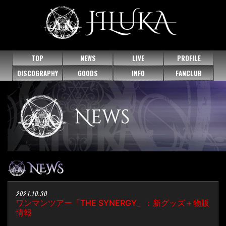
TOP
NEWS
LIVE
PROFILE
DISCOGRAPHY
GOODS
INFO
FANCLUB
2021.10.30
ワンマンツアー「THE SYNERGY」：新グッズ＋物販
情報