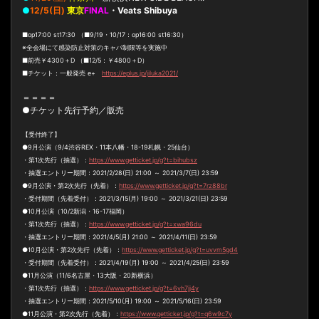
●
12/5(日)
東京
FINAL
・Veats Shibuya
■op17:00 st17:30 （■9/19・10/17：op16:00 st16:30）
※全会場にて感染防止対策のキャパ制限等を実施中
■前売￥4300＋D （■12/5：￥4800＋D）
■チケット：一般発売 e+
https://eplus.jp/jiluka2021/
＝＝＝＝
●チケット先行予約／販売
【受付終了】
●9月公演（9/4渋谷REX・11本八幡・18-19札幌・25仙台）
・第1次先行（抽選）：
https://www.getticket.jp/g?t=bihubsz
・抽選エントリー期間：2021/2/28(日) 21:00 ～ 2021/3/7(日) 23:59
●9月公演・第2次先行（先着）：
https://www.getticket.jp/g?t=7rz88br
・受付期間（先着受付）：2021/3/15(月) 19:00 ～ 2021/3/21(日) 23:59
●10月公演（10/2新潟・16-17福岡）
・第1次先行（抽選）：
https://www.getticket.jp/g?t=xwa96du
・抽選エントリー期間：2021/4/5(月) 21:00 ～ 2021/4/11(日) 23:59
●10月公演・第2次先行（先着）：
https://www.getticket.jp/g?t=uvvm5gd4
・受付期間（先着受付）：2021/4/19(月) 19:00 ～ 2021/4/25(日) 23:59
●11月公演（11/6名古屋・13大阪・20新横浜）
・第1次先行（抽選）：
https://www.getticket.jp/g?t=6vh7jj4y
・抽選エントリー期間：2021/5/10(月) 19:00 ～ 2021/5/16(日) 23:59
●11月公演・第2次先行（先着）：
https://www.getticket.jp/g?t=q6w9c7y