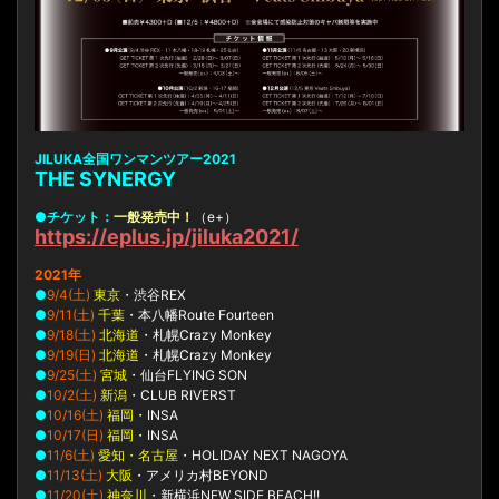
JILUKA全国ワンマンツアー2021
THE SYNERGY
●チケット：
一般発売中！
（e+）
https://eplus.jp/jiluka2021/
2021年
●
9/4(土)
東京
・渋谷REX
●
9/11(土)
千葉
・本八幡Route Fourteen
●
9/18(土)
北海道
・札幌Crazy Monkey
●
9/19(日)
北海道
・札幌Crazy Monkey
●
9/25(土)
宮城
・仙台FLYING SON
●
10/2(土)
新潟
・CLUB RIVERST
●
10/16(土)
福岡
・INSA
●
10/17(日)
福岡
・INSA
●
11/6(土)
愛知・名古屋
・HOLIDAY NEXT NAGOYA
●
11/13(土)
大阪
・アメリカ村BEYOND
●
11/20(土)
神奈川
・新横浜NEW SIDE BEACH!!