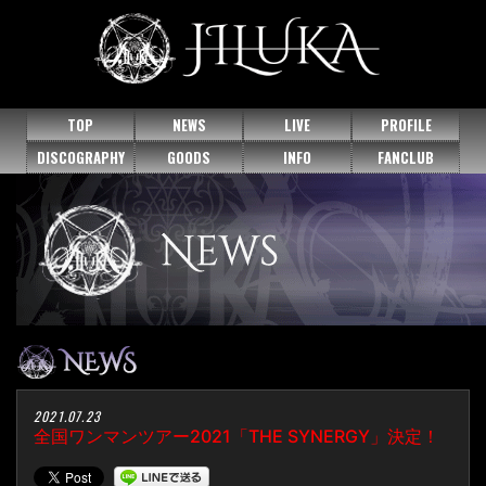
TOP
NEWS
LIVE
PROFILE
DISCOGRAPHY
GOODS
INFO
FANCLUB
2021.07.23
全国ワンマンツアー2021「THE SYNERGY」決定！