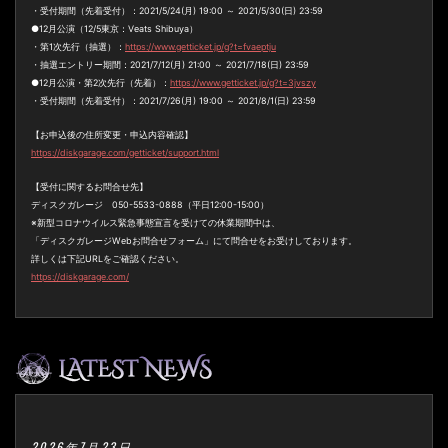
・受付期間（先着受付）：2021/5/24(月) 19:00 ～ 2021/5/30(日) 23:59
●12月公演（12/5東京：Veats Shibuya）
・第1次先行（抽選）：
https://www.getticket.jp/g?t=fvaeptju
・抽選エントリー期間：2021/7/12(月) 21:00 ～ 2021/7/18(日) 23:59
●12月公演・第2次先行（先着）：
https://www.getticket.jp/g?t=3jvszy
・受付期間（先着受付）：2021/7/26(月) 19:00 ～ 2021/8/1(日) 23:59
【お申込後の住所変更・申込内容確認】
https://diskgarage.com/getticket/support.html
【受付に関するお問合せ先】
ディスクガレージ 050-5533-0888（平日12:00-15:00）
※新型コロナウイルス緊急事態宣言を受けての休業期間中は、
「ディスクガレージWebお問合せフォーム」にて問合せをお受けしております。
詳しくは下記URLをご確認ください。
https://diskgarage.com/
2026年7月23日