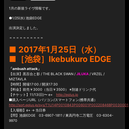
1月の新規ライヴ情報です。
●1/25(水) 池袋EDGE
出演決定しました。
＝＝＝＝＝＝＝＝＝＝
■ 2017年1月25日（水）
■［池袋］Ikebukuro EDGE
「ambush attack」
【出演】黒百合と影 / THE BLACK SWAN /
JILUKA
/ VRZEL /
MIZTAVLA
【時間】開場17:00 / 開演17:30
【料金】前売￥3000（当日￥3500） ※別途ドリンク代
【チケット】11/13(日)〜 e+
http://eplus.jp
■購入ページURL（パソコン/スマートフォン/携帯共通）
http://sort.eplus.jp/sys/T1U14P0010843P006001P002208468P0030001
【入場順】e+ → 当日券
【問】池袋EDGE 03-6907-1811 / 東高円寺二万電圧 03-6304-
9970