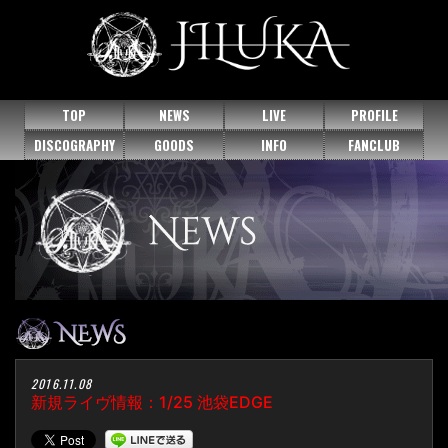
TOP
NEWS
LIVE
PROFILE
DISCOGRAPHY
GOODS
INFO
FANCLUB
2016.11.08
新規ライヴ情報：1/25 池袋EDGE