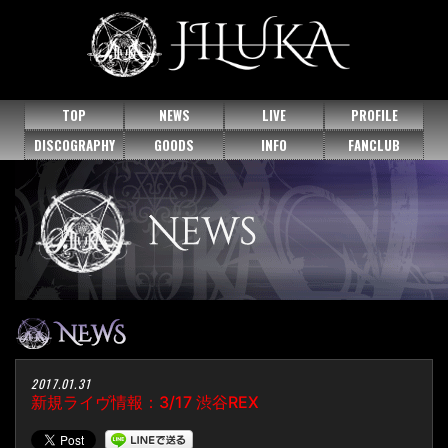
TOP
NEWS
LIVE
PROFILE
DISCOGRAPHY
GOODS
INFO
FANCLUB
2017.01.31
新規ライヴ情報：3/17 渋谷REX