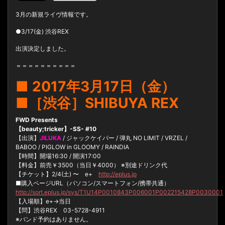
3月の新規ライヴ情報です。
●3/17(金) 渋谷REX
出演決定しました。
＝＝＝＝＝＝＝＝＝＝
■ 2017年3月17日（金）
■［渋谷］SHIBUYA REX
FWD Presents
【beauty;tricker】-SS- #10
【出演】
JILUKA
/ ジャックケイパー / 弾丸 NO LIMIT / VRZEL /
BABOO / PIGLOW in GLOOMY / RAINDIA
【時間】開場16:30 / 開演17:00
【料金】前売￥3500（当日￥4000） ※別途ドリンク代
【チケット】2/4(土) 〜 e+
http://eplus.jp
■購入ページURL（パソコン/スマートフォン/携帯共通）
http://sort.eplus.jp/sys/T1U14P0010843P006001P002215428P0030001
【入場順】e+→当日
【問】渋谷REX 03-5728-4911
※バンド予約はありません。