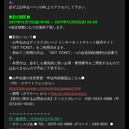
ん。
必ず上記申込ページURLよりアクセスして下さい。
■受付期間 ■
2017年12月1日(金)19:00 ～ 2017年12月6日(水) 23:59
※規定枚数になり次第終了致します。
■受付について■
・お申込みはディスクガレージ インターネットチケット販売サイト
『GET TICKET』をご利用頂きます。
・初めてご利用の方は、『GET TICKET』への会員登録(無料)が必要で
す。
・本受付は、必ずしも優先的に良いお席・整理番号をご用意するもので
はありませんので予めご了承下さい。
■お申込後の住所変更・申込内容確認はこちら■
＜PC・スマートフォンから＞
http://diskgarage.com/getticket/support.html
＜携帯（ガラケ―）から＞
http://k.getticket.jp/cs/
【受付に関するお問合せ先】ディスクガレージ 050-5533-0888（平
日12:00-19:00）
＝＝＝＝＝＝＝＝＝＝＝＝
◎一般発売：12月9日(土)10:00〜
・チケットぴあ ● TEL：0570-02-9999（Pコード：349-906）●