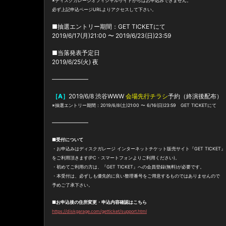
※ディスクガレージオフィシャルサイトからはお申込みできません。
必ず上記申込ページURLよりアクセスして下さい。
■抽選エントリー期間：GET TICKETにて
2019/6/17(月)21:00 〜 2019/6/23(日)23:59
■当落発表予定日
2019/6/25(火) 夜
——————
［A］
2019/6/8 渋谷WWW
会場先行チラシ
予約（終演後配布）
※抽選エントリー期間：2019/6/8(土)21:00 〜 6/16(日)23:59 GET TICKETにて
——————
■
受付について
・お申込みはディスクガレージ インターネットチケット販売サイト『GET TICKET』
をご利用頂きます(PC・スマートフォンよりご利用ください)。
・初めてご利用の方は、『GET TICKET』への会員登録(無料)が必要です。
・本受付は、必ずしも優先的に良い整理番号をご用意するものではありませんので
予めご了承下さい。
■
お申込後の住所変更・申込内容確認はこちら
https://diskgarage.com/getticket/support.html