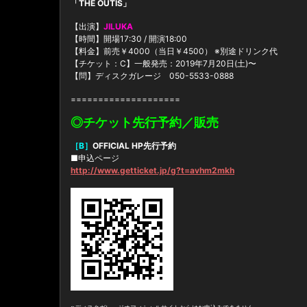
「THE OUTIS」
【出演】
JILUKA
【時間】開場17:30 / 開演18:00
【料金】前売￥4000（当日￥4500） ※別途ドリンク代
【チケット：C】一般発売：2019年7月20日(土)〜
【問】ディスクガレージ 050-5533-0888
====================
◎チケット先行予約／販売
［B］
OFFICIAL HP先行予約
■申込ページ
http://www.getticket.jp/g?t=avhm2mkh