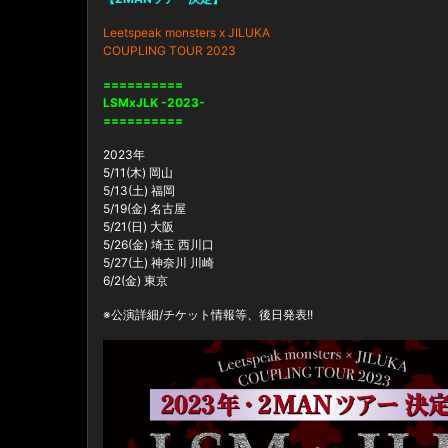
Leetspeak monsters x JILUKA
COUPLING TOUR 2023
==========
LSMxJLK -2023-
==========
2023年
5/11(木) 岡山
5/13(土) 福岡
5/19(金) 名古屋
5/21(日) 大阪
5/26(金) 埼玉 西川口
5/27(土) 神奈川 川崎
6/2(金) 東京
※公演詳細/チケット情報等、後日発表!!