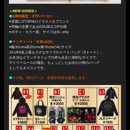
＜NEW GOODS＞
●
6周年限定：XTPパーカー
※背面にXTOPIAのイラストをプリント
※究極の定番であるDOUBLE ZIP仕様
※ボディ・カラー黒、サイズはXL only
●
ランチトート「S:BLACK」
※幅30cmx高20cmx奥10cmの4Lサイズ
JILUKA史上最も小さなサイズのトートバッグ（Sトート）。
お弁当などランチタイムでの持ち歩きに便利なサイズで、
デイリーユースの場合、ちょっとしたお出かけ時のバッグ
としてもオススメです。
●
その他、現行グッズ、音源全作品を販売します。