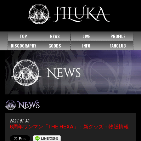
TOP
NEWS
LIVE
PROFILE
DISCOGRAPHY
GOODS
INFO
FANCLUB
2021.01.30
6周年ワンマン「THE HEXA」：新グッズ＋物販情報