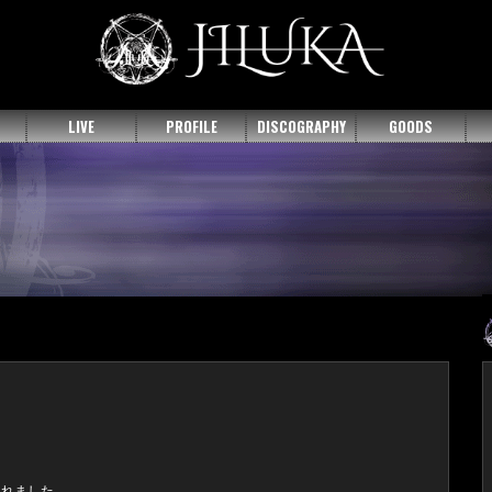
LIVE
PROFILE
DISCOGRAPHY
GOODS
載されました。