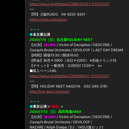
https://eplus.jp/sf/detail/3268430001-P0030001
—-
【問】大阪RUIDO 06-6252-8301
https://ruido.org/osaka/
＝＝＝
●
名古屋公演
2020/7/5（日）名古屋HOLIDAY NEXT
【出演】
JILUKA
/ Victim of Deception / DEXCORE /
Cazqui’s Brutal Orchestra / DEVILOOF / LAST DAY DREAM
【時間】開場15:30 / 開演16:00
【料金】前売￥3600（当日￥4200） ※別途ドリンク代
【チケット】一般発売：3/29(日) 12:00〜 e+
■購入ページURL
https://eplus.jp/sf/detail/3269260001-P0030001
—-
【問】HOLIDAY NEXT NAGOYA 052-249-2161
http://live-ban.com/next/
＝＝＝
●
東京公演＜
FINAL
＞
2020/7/12（日）高田馬場AREA
【出演】
JILUKA
/ Victim of Deception / DEXCORE /
Cazqui’s Brutal Orchestra / DEVILOOF /
NAZARE / Ailiph Doepa / DJ：YASU(激ロック)