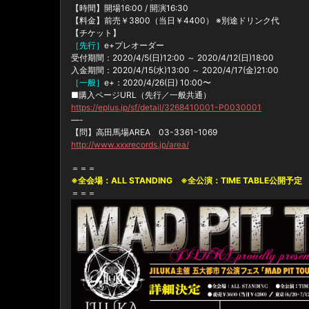
【時間】開場16:00 / 開演16:30
【料金】前売￥3800（当日￥4400） ※別途ドリンク代
【チケット】
［先行］
e+プレオーダー
受付期間：2020/4/5(日)12:00 ～ 2020/4/12(日)18:00
入金期間：2020/4/15(水)13:00 ～ 2020/4/17(金)21:00
［一般］
e+：2020/4/26(日) 10:00〜
■購入ページURL（先行／一般共通）
https://eplus.jp/sf/detail/3268410001-P0030001
—-
【問】高田馬場AREA 03-3361-1069
http://www.xxxrecords.jp/area/
＝＝＝
※全会場：ALL STANDING ※全公演：TIME TABLE公開予
＝＝＝