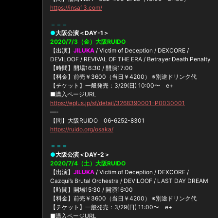
https://insa13.com/
＝＝＝
●
大阪公演＜DAY-1＞
2020/7/3（金）大阪RUIDO
【出演】
JILUKA
/ Victim of Deception / DEXCORE /
DEVILOOF / REVIVAL OF THE ERA / Betrayer Death Penalty
【時間】開場16:30 / 開演17:00
【料金】前売￥3600（当日￥4200） ※別途ドリンク代
【チケット】一般発売：3/29(日) 10:00〜 e+
■購入ページURL
https://eplus.jp/sf/detail/3268390001-P0030001
—-
【問】大阪RUIDO 06-6252-8301
https://ruido.org/osaka/
＝＝＝
●
大阪公演＜DAY-2＞
2020/7/4（土）大阪RUIDO
【出演】
JILUKA
/ Victim of Deception / DEXCORE /
Cazqui’s Brutal Orchestra / DEVILOOF / LAST DAY DREAM
【時間】開場15:30 / 開演16:00
【料金】前売￥3600（当日￥4200） ※別途ドリンク代
【チケット】一般発売：3/29(日) 11:00〜 e+
■購入ページURL