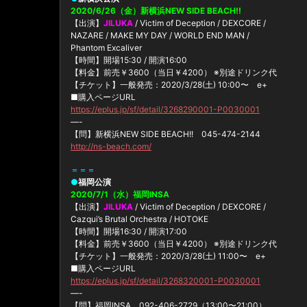
2020/6/26（金）新横浜NEW SIDE BEACH!!
【出演】
JILUKA
/ Victim of Deception / DEXCORE /
NAZARE / MAKE MY DAY / WORLD END MAN /
Phantom Excaliver
【時間】開場15:30 / 開演16:00
【料金】前売￥3600（当日￥4200） ※別途ドリンク代
【チケット】一般発売：2020/3/28(土) 10:00〜 e+
■購入ページURL
https://eplus.jp/sf/detail/3268290001-P0030001
—-
【問】新横浜NEW SIDE BEACH!! 045-474-2144
http://ns-beach.com/
＝＝＝
●
福岡公演
2020/7/1（水）福岡INSA
【出演】
JILUKA
/ Victim of Deception / DEXCORE /
Cazqui’s Brutal Orchestra / HOTOKE
【時間】開場16:30 / 開演17:00
【料金】前売￥3600（当日￥4200） ※別途ドリンク代
【チケット】一般発売：2020/3/28(土) 11:00〜 e+
■購入ページURL
https://eplus.jp/sf/detail/3268320001-P0030001
—-
【問】福岡INSA 092-406-2729（13:00〜21:00）