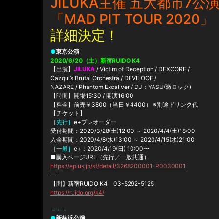
JILUKA主催 五大都市7公
「MAD PIT TOUR 2020」
詳細決定！
●
東京公演
2020/6/20（土）新宿RUIDO K4
【出演】
JILUKA
/ Victim of Deception / DEXCORE /
Cazqui’s Brutal Orchestra / DEVILOOF /
NAZARE / Phantom Excaliver / DJ：YASU(激ロック)
【時間】開場15:30 / 開演16:00
【料金】前売￥3800（当日￥4400） ※別途ドリンク代
【チケット】
［先行］
e+プレオーダー
受付期間：2020/3/28(土)12:00 ～ 2020/4/4(土)18:00
入金期間：2020/4/8(水)13:00 ～ 2020/4/15(水)21:00
［一般］
e+：2020/4/19(日) 10:00〜
■購入ページURL（先行／一般共通）
https://eplus.jp/sf/detail/3268200001-P0030001
—-
【問】新宿RUIDO K4 03-5292-5125
https://ruido.org/k4/
＝＝＝
●
新横浜公演