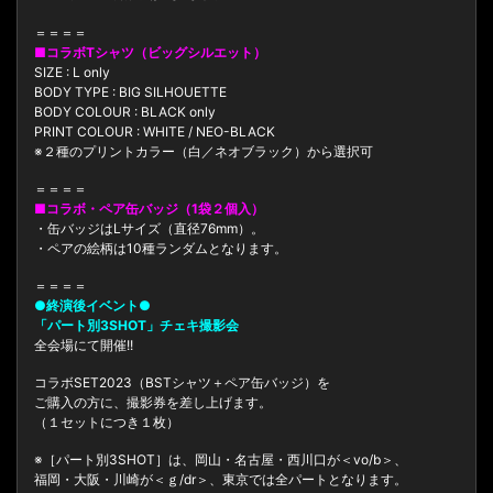
＝＝＝＝
■コラボTシャツ（ビッグシルエット）
SIZE : L only
BODY TYPE : BIG SILHOUETTE
BODY COLOUR : BLACK only
PRINT COLOUR : WHITE / NEO-BLACK
※２種のプリントカラー（白／ネオブラック）から選択可
＝＝＝＝
■コラボ・ペア缶バッジ（1袋２個入）
・缶バッジはLサイズ（直径76mm）。
・ペアの絵柄は10種ランダムとなります。
＝＝＝＝
●終演後イベント●
「パート別3SHOT」チェキ撮影会
全会場にて開催!!
コラボSET2023（BSTシャツ＋ペア缶バッジ）を
ご購入の方に、撮影券を差し上げます。
（１セットにつき１枚）
※［パート別3SHOT］は、岡山・名古屋・西川口が＜vo/b＞、
福岡・大阪・川崎が＜ｇ/dr＞、東京では全パートとなります。