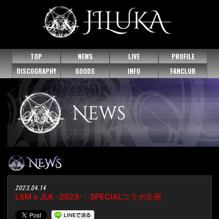
TOP
NEWS
LIVE
PROFILE
DISCOGRAPHY
GOODS
INFO
FANCLUB
2023.04.14
LSM x JLK -2023-：SPECIALコラボ企画