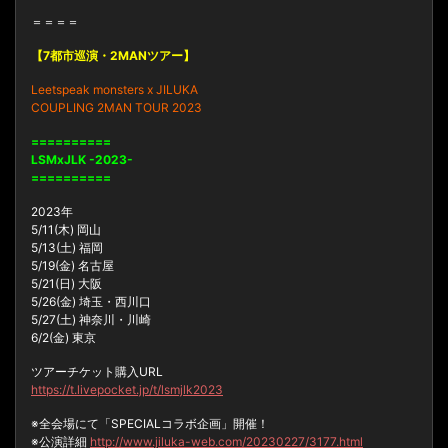
＝＝＝＝
【7都市巡演・2MANツアー】
Leetspeak monsters x JILUKA
COUPLING 2MAN TOUR 2023
==========
LSMxJLK -2023-
==========
2023年
5/11(木) 岡山
5/13(土) 福岡
5/19(金) 名古屋
5/21(日) 大阪
5/26(金) 埼玉・西川口
5/27(土) 神奈川・川崎
6/2(金) 東京
ツアーチケット購入URL
https://t.livepocket.jp/t/lsmjlk2023
※全会場にて「SPECIALコラボ企画」開催！
※公演詳細
http://www.jiluka-web.com/20230227/3177.html